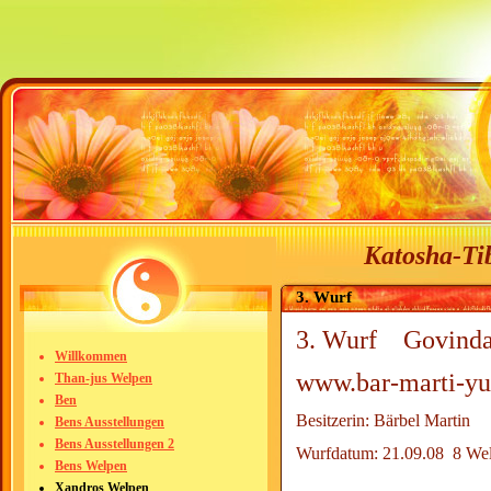
Katosha-Tib
3. Wurf
3. Wurf Govinda
Willkommen
www.bar-marti-yu
Than-jus Welpen
Ben
Besitzerin: Bärbel Martin
Bens Ausstellungen
Bens Ausstellungen 2
Wurfdatum: 21.09.08 8 W
Bens Welpen
Xandros Welpen