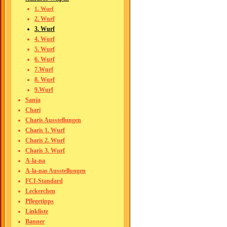
1. Wurf
2. Wurf
3. Wurf
4. Wurf
5. Wurf
6. Wurf
7.Wurf
8. Wurf
9.Wurf
Sanja
Chari
Charis Ausstellungen
Charis 1. Wurf
Charis 2. Wurf
Charis 3. Wurf
A-la-na
A-la-nas Ausstellungen
FCI-Standard
Leckerchen
Pflegetipps
Linkliste
Banner