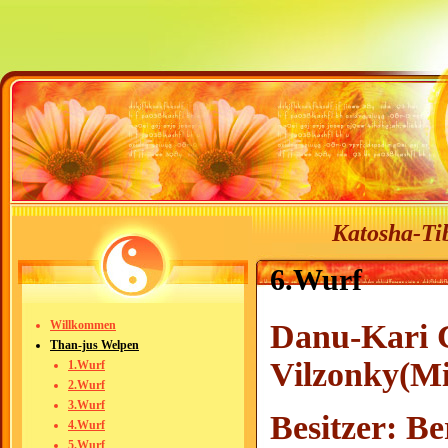
Katosha-Tib
6.Wurf
Danu-Kari 
Willkommen
Than-jus Welpen
Vilzonky(M
1.Wurf
2.Wurf
3.Wurf
Besitzer: B
4.Wurf
5.Wurf