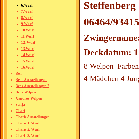
Steffenberg
6.Wurf
7.Wurf
8.Wurf
06464/9341
9.Wurf
10.Wurf
Zwingername
11.Wurf
12. Wurf
13.Wurf
Deckdatum: 
14 Wurf
15.Wurf
8 Welpen Farben
16.Wurf
Ben
4 Mädchen 4 Ju
Bens Ausstellungen
Bens Ausstellungen 2
Bens Welpen
Xandros Welpen
Sanja
Chari
Charis Ausstellungen
Charis 1. Wurf
Charis 2. Wurf
Charis 3. Wurf