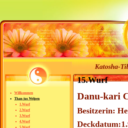
Katosha-Tib
15.Wurf
Danu-kari 
Willkommen
Than-jus Welpen
1.Wurf
Besitzerin: 
2.Wurf
3.Wurf
Deckdatum:1
4.Wurf
5.Wurf