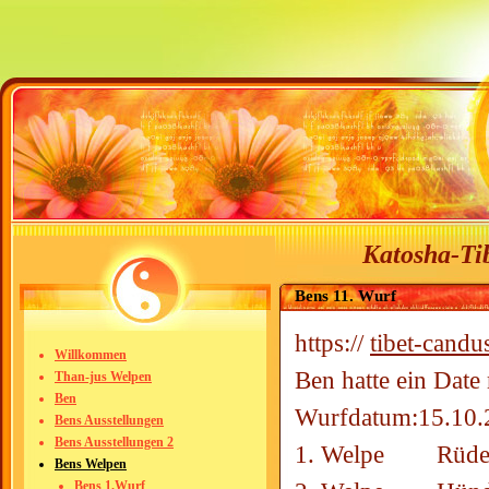
Katosha-Tib
Bens 11. Wurf
https://
tibet-candu
Willkommen
Ben hatte ein Date
Than-jus Welpen
Ben
Wurfdatum:15.10.
Bens Ausstellungen
Bens Ausstellungen 2
1. Welpe Rüd
Bens Welpen
Bens 1.Wurf