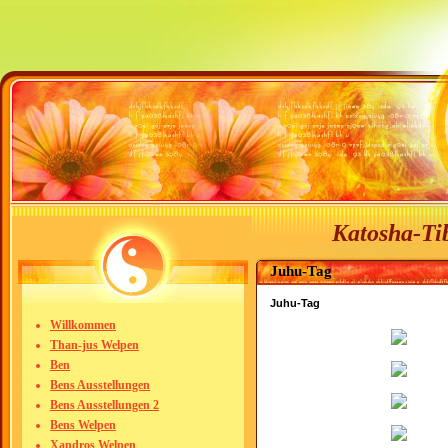
Katosha-Tib
Juhu-Tag
Juhu-Tag
Willkommen
Than-jus Welpen
Ben
Bens Ausstellungen
Bens Ausstellungen 2
Bens Welpen
Xandros Welpen