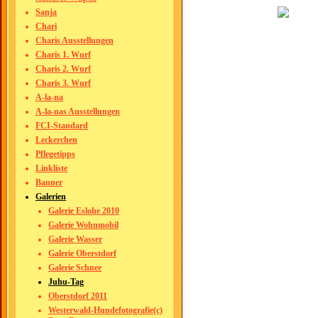
Sanja
Chari
Charis Ausstellungen
Charis 1. Wurf
Charis 2. Wurf
Charis 3. Wurf
A-la-na
A-la-nas Ausstellungen
FCI-Standard
Leckerchen
Pflegetipps
Linkliste
Banner
Galerien
Galerie Eslohe 2010
Galerie Wohnmobil
Galerie Wasser
Galerie Oberstdorf
Galerie Schnee
Juhu-Tag
Oberstdorf 2011
Westerwald-Hundefotografie(c)