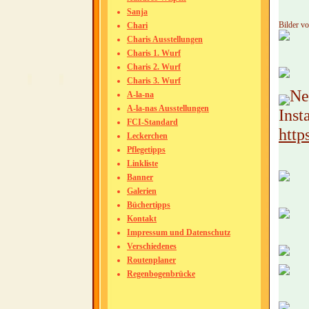
Sanja
Bilder v
Chari
Charis Ausstellungen
Charis 1. Wurf
Charis 2. Wurf
Charis 3. Wurf
Ne
A-la-na
A-la-nas Ausstellungen
Inst
FCI-Standard
htt
Leckerchen
Pflegetipps
Linkliste
Banner
Galerien
Büchertipps
Kontakt
Impressum und Datenschutz
Verschiedenes
Routenplaner
Regenbogenbrücke