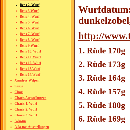
Bens 2. Wurf
Wurfdatum: 
Bens 3.Wurf
Bens 4. Wurf
dunkelzobel
Bens 5. Wurf
Bens 6. Wurf
http://www.
Bens 7. Wurf
Bens 8. Wurf
Bens 9.Wurf
1. Rüde 170g
Bens 10. Wurf
Bens 11. Wurf
2. Rüde 173g
Bens 12. Wurf
Bens 13.Wurf
Bens 14.Wurf
3. Rüde 164g
Xandros Welpen
Sanja
4. Rüde 157g
Chari
Charis Ausstellungen
5. Rüde 180g
Charis 1. Wurf
Charis 2. Wurf
Charis 3. Wurf
6. Rüde 169g
A-la-na
A-la-nas Ausstellungen