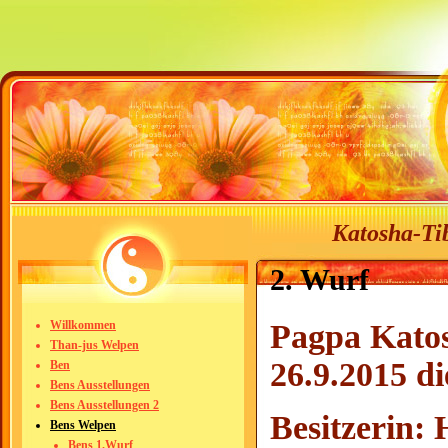
Katosha-Tib
2. Wurf
Pagpa Kato
Willkommen
Than-jus Welpen
26.9.2015 d
Ben
Bens Ausstellungen
Bens Ausstellungen 2
Besitzerin: 
Bens Welpen
Bens 1.Wurf